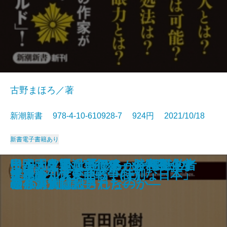
古野まほろ／著
新潮新書 978-4-10-610928-7 924円 2021/10/18
新書
電子書籍あり
大坂城―秀吉から現代まで 50の秘
最強脳―『スマホ脳』ハンセン先
コロナ後―ハーバード知日派10人
イルカと心は通じるか―海獣学者
日本大空襲「実行犯」の告白―な
中国「見えない侵略」を可視化す
甲子園は通過点です―勝利至上主
ヒトの壁
官邸は今日も間違える
平成のヒット曲
独身偉人伝
談志のはなし
中国「国恥地図」の謎を解く
職務質問
アホか。
ビートルズ
世界の知性が語る「特別な日本」
楽観論
決定版 大東亜戦争(上)
決定版 大東亜戦争(下)
話―
生の特別授業―
が語る未来―
の孤軍奮闘記―
ぜ46万人は殺されたのか―
る
義と決別した男たち―