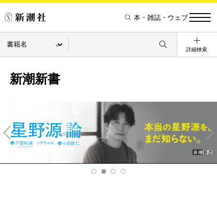
本・雑誌・ウェブ
詳細検索
新潮新書
Pre
Ne
v
xt