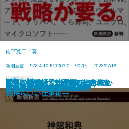
雨宮寛二／著
新潮新書 978-4-10-611003-0 902円 2023/07/18
新書
電子書籍あり
お客さん物語―飲食店の舞台裏と
がんの消滅―天才医師が挑む光免
聞いてはいけない―スルーしてい
世界のDXはどこまで進んでいる
幸福な退職―「その日」に向けた
男と女―恋愛の落とし前―
過剰反応な人たち
国家は巨大ITに勝てるのか
新版 メディアとテロリズム
ウクライナのサイバー戦争
言い訳するブッダ
不道徳ロック講座
スサノヲの正体
キャリア弱者の成長戦略
ウクライナ戦争の軍事分析
学習院女子と皇室
フィリピンパブ嬢の経済学
世界史の中のヤバい女たち
交通崩壊
失礼な一言
料理人の本音―
疫療法―
い職場言葉―
か
気持ちいい仕事術―