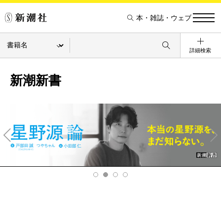
本・雑誌・ウェブ
詳細検索
新潮新書
Pre
Ne
v
xt