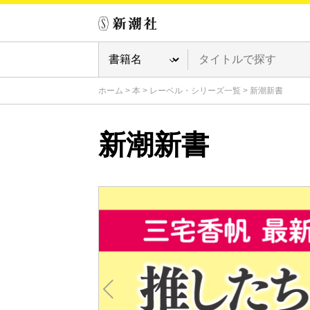
ホーム
>
本
>
レーベル・シリーズ一覧
>
新潮新書
新潮新書