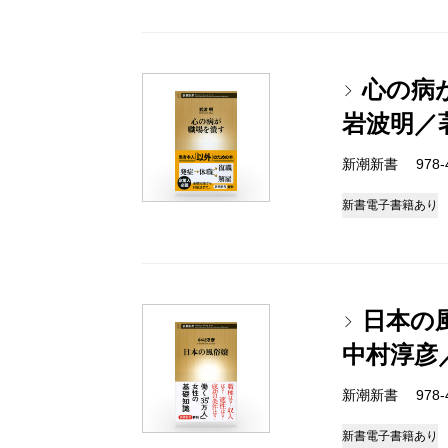
心の病
岩波明／
新潮新書 978-4-
新書
電子書籍あり
日本の
中村淳彦
新潮新書 978-4-
新書
電子書籍あり