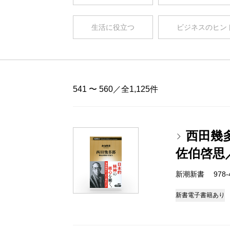
生活に役立つ
ビジネスのヒン
541 〜 560／全1,125件
西田幾
佐伯啓思
新潮新書 978-4-
新書
電子書籍あり