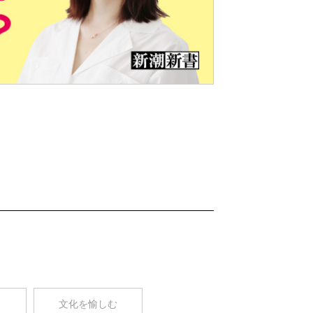
Nex
t
コ
文化を愉しむ