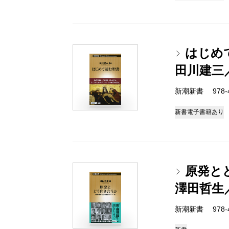
はじめ
田川建三
新潮新書 978-4-
新書
電子書籍あり
原発とど
澤田哲生
新潮新書 978-4-