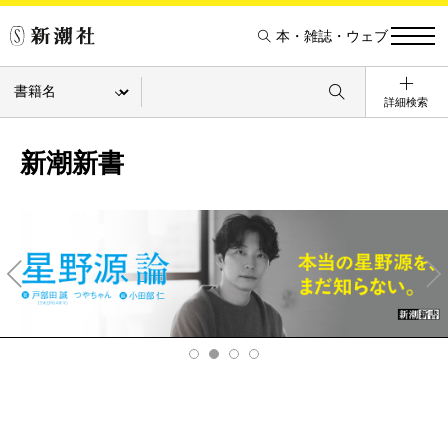
本・雑誌・ウェブ
詳細検索
新潮新書
Pre
Ne
v
xt