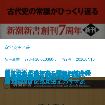
室谷克実／著
新潮新書 978-4-10-610360-5 792円 2010/04/16
新書
電子書籍あり
編集者の仕事―本の魂は細部に宿
眠れぬ夜の精神科―医師と患者20
ヤフートピックスを狙え―史上最
ちょっと田舎で暮してみたら―実
性愛英語の基礎知識
エコ亡国論
秘密諜報員ベートーヴェン
仕事で成長したい5％の日本人へ
歴史を動かしたプレゼン
女は男の指を見る
中国共産党を作った13人
日韓がタブーにする半島の歴史
これが「教養」だ
ツキの波
衆愚の時代
小布施 まちづくりの奇跡
信念を貫く
お坊さんが隠すお寺の話
ん―日本語最後の謎に挑む―
アホの壁
る―
の対話―
強メディアの活用法―
践的国内ロングステイのすすめ―