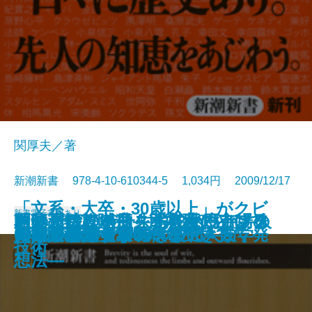
関厚夫／著
新潮新書 978-4-10-610344-5 1,034円 2009/12/17
「文系・大卒・30歳以上」がクビ
新書
電子書籍あり
おへそはなぜ一生消えないか―人
自分だけの一冊―北村薫のアンソ
あの素晴しい曲をもう一度―フォ
医薬品クライシス―78兆円市場の
朝鮮人特攻隊―「日本人」として
「メール好感度」を格段に上げる
日本の食欲、世界で第何位？
民主党代議士の作られ方
テレビ局の裏側
戦後落語史
一日一名言―歴史との対話365―
人間の器量
日本辺境論
グルメの嘘
60歳からの青春18きっぷ
になる―大失業時代を生き抜く発
日本語教のすすめ
ギャルとギャル男の文化人類学
同い年事典―1900～2008―
日本人が知らない幸福
体の謎を解く―
ロジー教室―
ークからJポップまで―
激震―
死んだ英霊たち―
技術
想法―