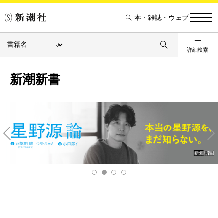
本・雑誌・ウェブ
詳細検索
新潮新書
Pre
Ne
v
xt