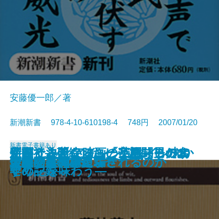
安藤優一郎／著
新潮新書 978-4-10-610198-4 748円 2007/01/20
新書
電子書籍あり
新聞社―破綻したビジネスモデル
新書で入門 アインシュタイン丸か
使ってみたい映画の英語―男の名
字がうまくなる―「字配り」のす
迷いと決断―ソニーと格闘した10
本能の力
幕末バトル・ロワイヤル
お坊さんが困る仏教の話
不動心
新書で入門 ジャズの歴史
ワインと外交
「法令遵守」が日本を滅ぼす
徳川将軍家の演出力
ウェブ人間論
宝石の裏側
人はなぜ簡単に騙されるのか
伊勢発見
会議で事件を起こせ
大奥の奥
環境問題の杞憂
―
じり
セリフを味わう―
すめ―
年の記録―