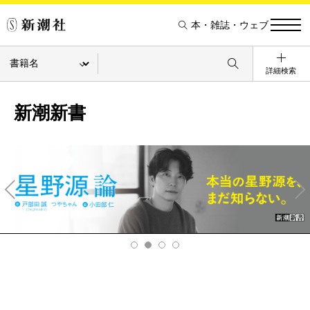
本・雑誌・ウェブ
詳細検索
新潮新書
Pre
Ne
v
xt