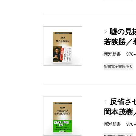
嘘の見
若狭勝／
新潮新書 978-4-
新書
電子書籍あり
反省さ
岡本茂樹
新潮新書 978-4-