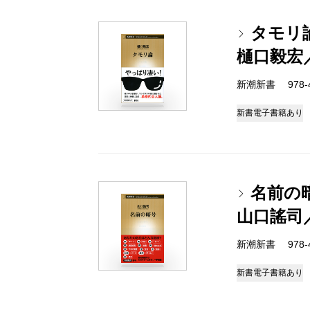
タモリ
樋口毅宏
新潮新書 978-4-
新書
電子書籍あり
名前の
山口謠司
新潮新書 978-4-
新書
電子書籍あり