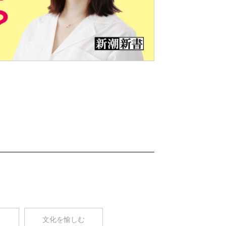
Nex
t
コ
文化を愉しむ