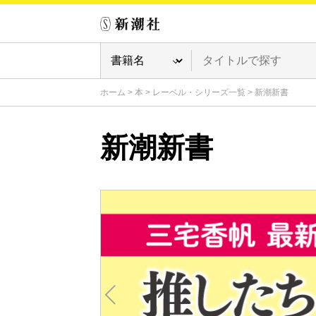
ホーム
>
本
>
レーベル・シリーズ一覧
>
新潮新書
新潮新書