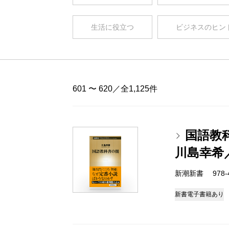
生活に役立つ
ビジネスのヒン
601 〜 620／全1,125件
国語教
川島幸希
新潮新書 978-4-
新書
電子書籍あり