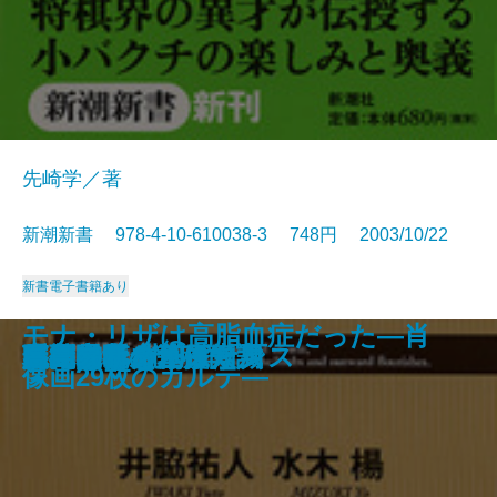
先崎学／著
新潮新書 978-4-10-610038-3 748円 2003/10/22
新書
電子書籍あり
モナ・リザは高脂血症だった―肖
翼のある言葉
酒乱になる人、ならない人
銀行員諸君！
日本史快刀乱麻
サービスの天才たち
相性が悪い！
ディズニーの魔法
国富消失
法隆寺の智慧 永平寺の心
小博打のススメ
現代老後の基礎知識
阪神タイガース
麻布中学と江原素六
口のきき方
路面電車ルネッサンス
自衛隊vs.北朝鮮
審判は見た！
足元の革命
高島易断を創った男
像画29枚のカルテ―