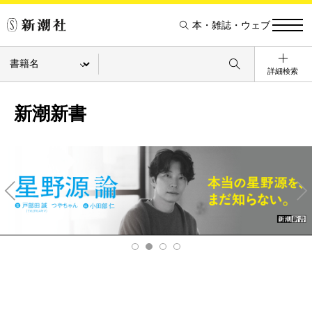
本・雑誌・ウェブ
詳細検索
新潮新書
Pre
Ne
v
xt