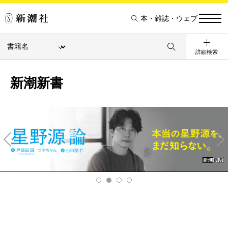
本・雑誌・ウェブ
詳細検索
新潮新書
Pre
Ne
v
xt