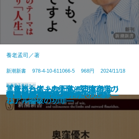
養老孟司／著
新潮新書 978-4-10-611066-5 968円 2024/11/18
新書
電子書籍あり
「嫌われ者」の正体―日本のトリ
「それってあなたの感想ですよ
軍産複合体―自衛隊と防衛産業の
私の同行二人―人生の四国遍路―
ギャンブル脳
スターの臨終
京都占領―1945年の真実―
狂った世界
私はこう考える
お城の値打ち
母を葬る
人生の壁
転売ヤー 闇の経済学
学びの本質
吉原遊廓―遊女と客の人間模様―
年1時間で億になる投資の正解
アマテラスの正体
韓国消滅
住職はシングルファザー
トランプ再熱狂の正体
ックスター―
ね」―論破の功罪―
リアル―