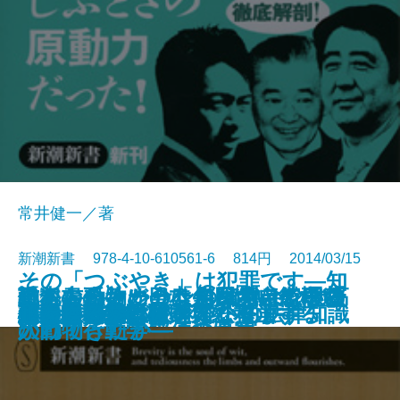
常井健一／著
新潮新書 978-4-10-610561-6 814円 2014/03/15
その「つぶやき」は犯罪です―知
働かないオジサンの給料はなぜ高
「ストーカー」は何を考えている
誰も書かなかった自民党―総理の
戦犯の孫―「日本人」はいかに裁
ヒト、動物に会う―コバヤシ教授
日本人のための「集団的自衛権」
新書
電子書籍あり
経団連―落日の財界総本山―
「超常現象」を本気で科学する
らないとマズいネットの法律知識
風通しのいい生き方
だから日本はズレている
頭の悪い日本語
東大教授
4割は打てる！
とまらない
資格を取ると貧乏になります
日本版NSCとは何か
仏像鑑賞入門
正義の偽装
心を操る文章術
いのか―人事評価の真実―
か
登竜門「青年局」の研究―
かれてきたか―
の動物行動学―
入門
―