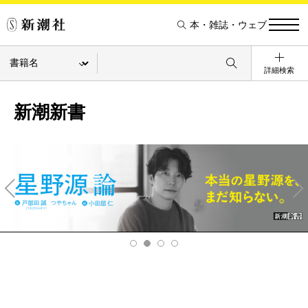
本・雑誌・ウェブ
詳細検索
新潮新書
Pre
Ne
v
xt