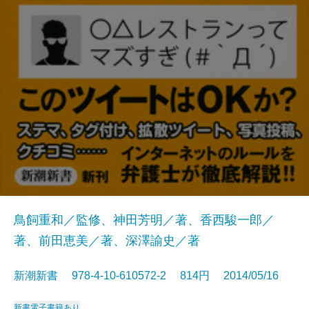
鳥飼重和／監修、神田芳明／著、香西駿一郎／
著、前田恵美／著、深澤諭史／著
新潮新書 978-4-10-610572-2 814円 2014/05/16
新書
電子書籍あり