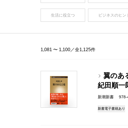
生活に役立つ
ビジネスのヒン
1,081 〜 1,100／全1,125件
翼のあ
紀田順一
新潮新書 978-4-
新書
電子書籍あり