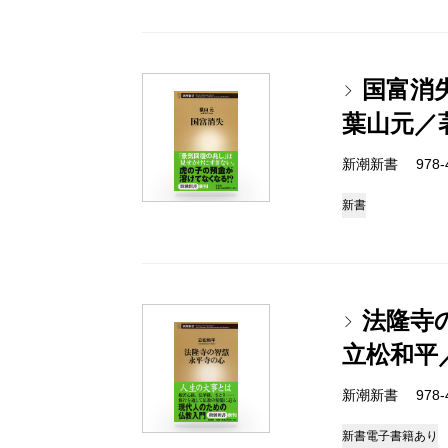
国富消
葉山元／
新潮新書 978-4-
新書
法隆寺
立松和平
新潮新書 978-4-
新書
電子書籍あり