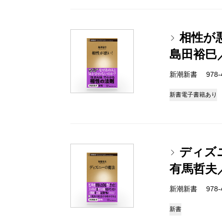
相性が
島田裕巳
新潮新書 978-4-
新書
電子書籍あり
ディズ
有馬哲夫
新潮新書 978-4-
新書