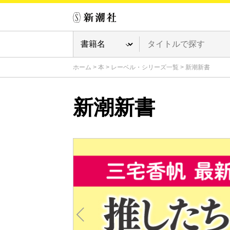
ホーム
>
本
>
レーベル・シリーズ一覧
>
新潮新書
新潮新書