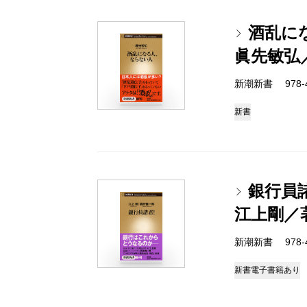
酒乱に
眞先敏弘
新潮新書 978-4-
新書
銀行員
江上剛／
新潮新書 978-4-
新書
電子書籍あり