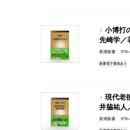
小博打
先崎学／
新潮新書 978-4-
新書
電子書籍あり
現代老
井脇祐人
新潮新書 978-4-