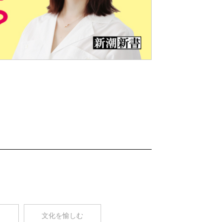
Nex
t
コ
文化を愉しむ