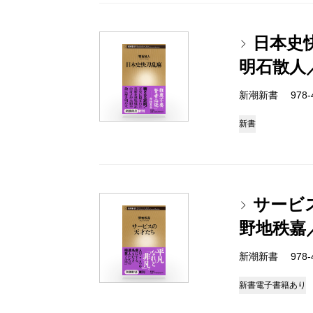
日本史
明石散人
新潮新書 978-4-
新書
サービ
野地秩嘉
新潮新書 978-4-
新書
電子書籍あり