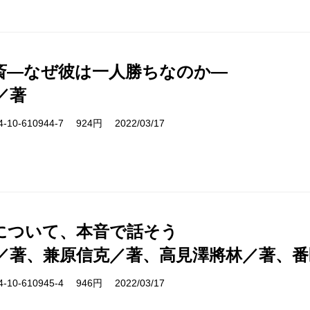
斎―なぜ彼は一人勝ちなのか―
／著
10-610944-7 924円 2022/03/17
について、本音で話そう
／著、兼原信克／著、高見澤將林／著、番
10-610945-4 946円 2022/03/17