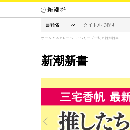
ホーム
>
本
>
レーベル・シリーズ一覧
>
新潮新書
新潮新書