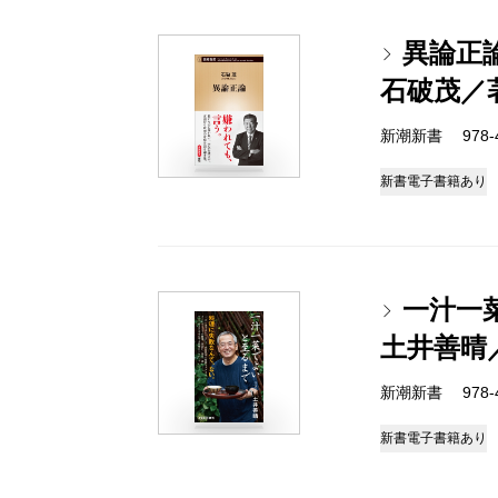
異論正
石破茂／
新潮新書 978-4-
新書
電子書籍あり
一汁一
土井善晴
新潮新書 978-4-
新書
電子書籍あり