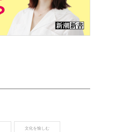
Nex
t
コ
文化を愉しむ