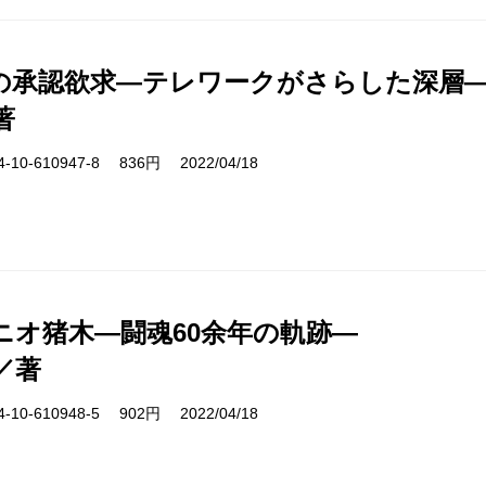
の承認欲求―テレワークがさらした深層
著
10-610947-8 836円 2022/04/18
ニオ猪木―闘魂60余年の軌跡―
／著
10-610948-5 902円 2022/04/18