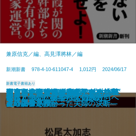
兼原信克／編、高見澤將林／編
新潮新書 978-4-10-611047-4 1,012円 2024/06/17
新書
電子書籍あり
データ・ボール―アナリストは野
慶應高校野球部―「まかせる力」
歪んだ幸せを求める人たち―ケー
東京いい店はやる店―バブル前夜
間違い学―「ゼロリスク」と「レ
知っている人は得をしている 宝
とにかく可視化―仕事と会社を変
メディアはなぜ左傾化するのか―
最適脳―6つの脳内物質で人生を変
ドキュメント 奇跡の子―トリソ
脱炭素化は地球を救うか
オスの本懐
人生で大損しない文章術
義父母の介護
不倫の心理学
国家の総力
苦しくて切ないすべての人たちへ
ルポ 海外「臓器売買」の闇
俺は100歳まで生きると決めた
教養としてのイギリス貴族入門
球をどう変えたのか―
が人を育てる―
キの切れない非行少年たち3―
からコロナ後まで―
ジリエンス」―
石の価値
えるノウハウ―
産経記者受難記―
える―
ミーの子を授かった夫婦の決断―