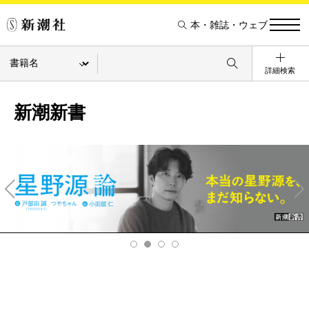
本・雑誌・ウェブ
詳細検索
新潮新書
Pre
Ne
v
xt