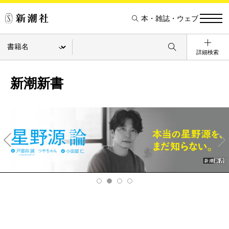
本・雑誌・ウェブ
詳細検索
新潮新書
Pre
Ne
v
xt