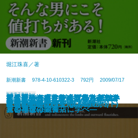
堀江珠喜／著
新潮新書 978-4-10-610322-3 792円 2009/07/17
新書
電子書籍あり
社長、その服装では説得力ゼロで
腹八分の資本主義―日本の未来は
徒然草inUSA―自滅するアメリカ
凡人起業―「カリスマ経営者」は
霊と金―スピリチュアル・ビジネ
「お通し」はなぜ必ず出るのか―
人は死ぬから生きられる―脳科学
霞が関埋蔵金
政策論争のデタラメ
メディアとテロリズム
血の政治―青嵐会という物語―
センスのいい脳
日本の治安
寝取られた男たち
民主の敵―政権交代に大義あり―
松下幸之助は生きている
女子大生がヤバイ！
教養としての歴史 日本の近代(下)
身内の犯行
イカの神経 ヒトの脳みそ
す
ここにある！―
堕落する日本―
見習うな！―
スの構造―
ビジネスは飲食店に学べ―
者と禅僧の問答―