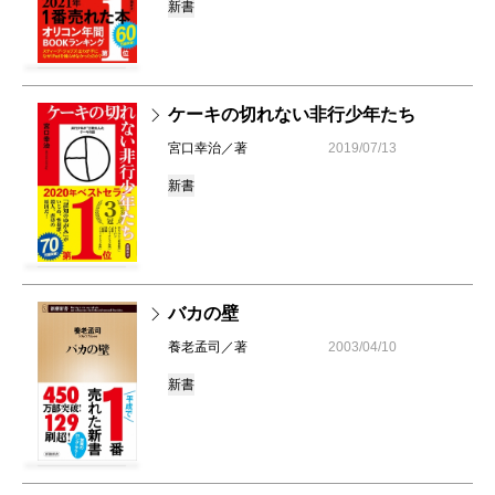
新書
ケーキの切れない非行少年たち
宮口幸治／著
2019/07/13
新書
バカの壁
養老孟司／著
2003/04/10
新書