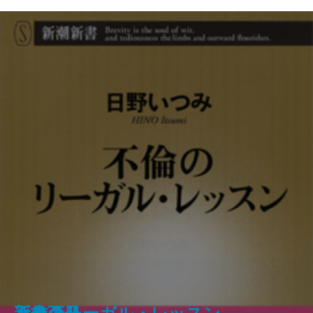
武士の家計簿―「加賀藩御算用