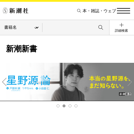
本・雑誌・ウェブ
詳細検索
新潮新書
Pre
Ne
v
xt