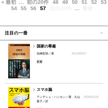
最初
…
前の20件
48
49
50
51
52
53
54
55
56
57
次の20件
…
最後
注目の一冊
国家の尊厳
先崎彰容／著
2021/05/17
新書
スマホ脳
アンデシュ・ハンセン／著、久山
2020/11/18
葉子／訳