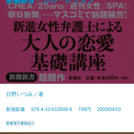
アメリカの論理
不倫のリーガル・レッスン
ぐれる！
新書百冊
者」の幕末維新―
日野いつみ／著
新潮新書 978-4-10-610008-6 748円 2003/04/10
新書
電子書籍あり