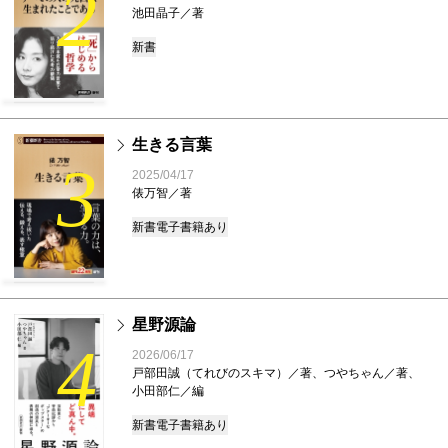
2
池田晶子／著
新書
生きる言葉
3
2025/04/17
俵万智／著
新書
電子書籍あり
星野源論
4
2026/06/17
戸部田誠（てれびのスキマ）／著、つやちゃん／著、
小田部仁／編
新書
電子書籍あり