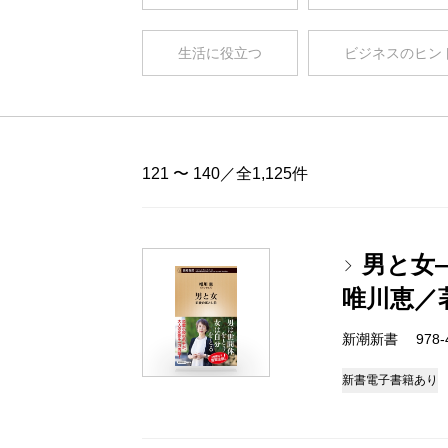
生活に役立つ
ビジネスのヒン
121 〜 140／全1,125件
男と女
唯川恵／
新潮新書 978-4-
新書
電子書籍あり