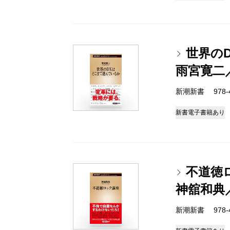
世界の
雨宮寛二
新潮新書 978-4-
新書
電子書籍あり
不道徳
神舘和典
新潮新書 978-4-