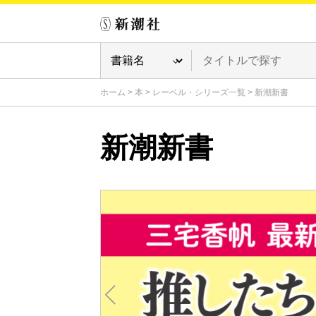
ホーム
>
本
>
レーベル・シリーズ一覧
>
新潮新書
新潮新書