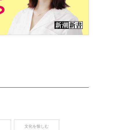
Nex
t
コ
文化を愉しむ