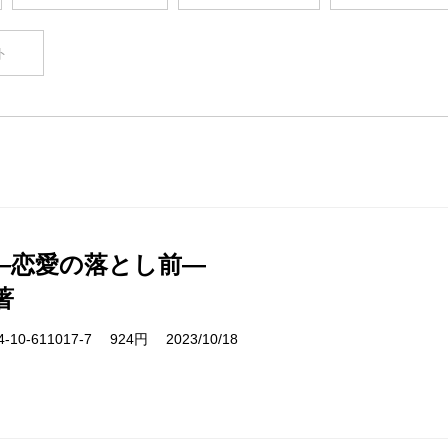
ト
―恋愛の落とし前―
著
10-611017-7 924円 2023/10/18