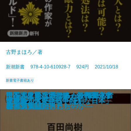
古野まほろ／著
新潮新書 978-4-10-610928-7 924円 2021/10/18
新書
電子書籍あり
大坂城―秀吉から現代まで 50の秘
最強脳―『スマホ脳』ハンセン先
コロナ後―ハーバード知日派10人
イルカと心は通じるか―海獣学者
日本大空襲「実行犯」の告白―な
中国「見えない侵略」を可視化す
甲子園は通過点です―勝利至上主
ヒトの壁
官邸は今日も間違える
平成のヒット曲
独身偉人伝
談志のはなし
中国「国恥地図」の謎を解く
職務質問
アホか。
ビートルズ
世界の知性が語る「特別な日本」
楽観論
決定版 大東亜戦争(上)
決定版 大東亜戦争(下)
話―
生の特別授業―
が語る未来―
の孤軍奮闘記―
ぜ46万人は殺されたのか―
る
義と決別した男たち―