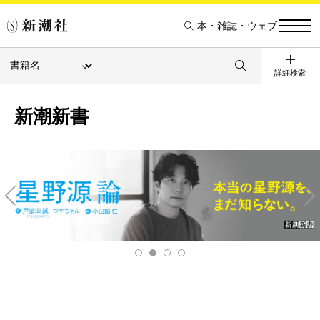
本・雑誌・ウェブ
詳細検索
新潮新書
Pre
Ne
v
xt