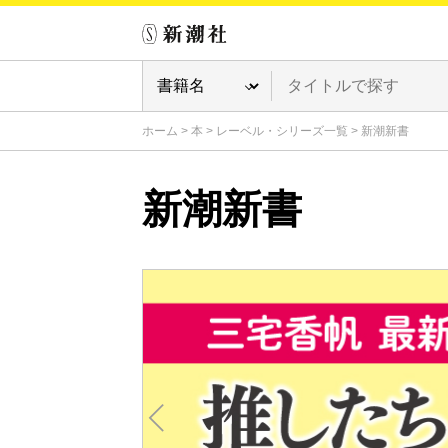
ホーム
>
本
>
レーベル・シリーズ一覧
>
新潮新書
新潮新書