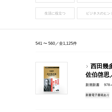
生活に役立つ
ビジネスのヒン
541 〜 560／全1,125件
西田幾
佐伯啓思
新潮新書 978-4-
新書
電子書籍あり