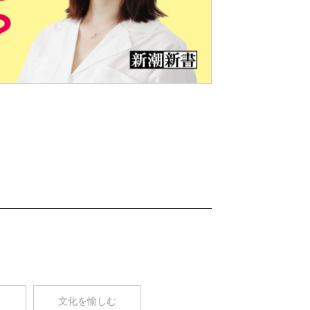
Nex
t
コ
文化を愉しむ