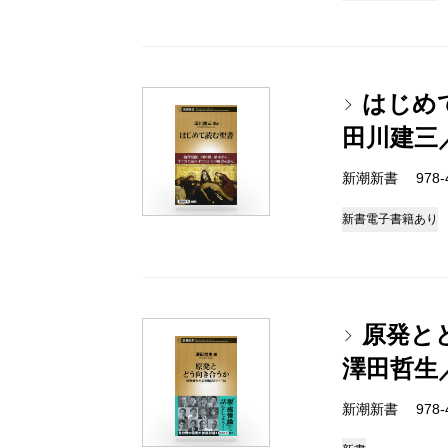
はじめ
田川建三
新潮新書 978-4-
新書
電子書籍あり
原発とど
澤田哲生
新潮新書 978-4-