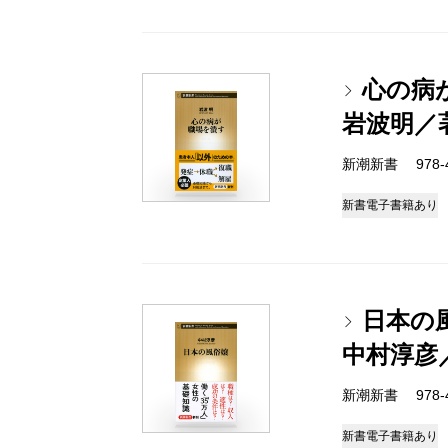
心の病
岩波明／
新潮新書 978-4-
新書
電子書籍あり
日本の
中村淳彦
新潮新書 978-4-
新書
電子書籍あり