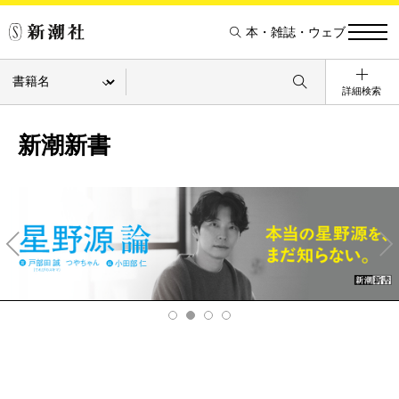
本・雑誌・ウェブ
詳細検索
新潮新書
Pre
Ne
v
xt