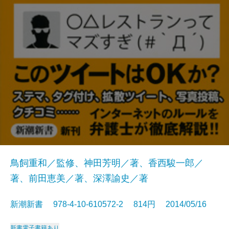
鳥飼重和／監修、神田芳明／著、香西駿一郎／
著、前田恵美／著、深澤諭史／著
新潮新書 978-4-10-610572-2 814円 2014/05/16
新書
電子書籍あり