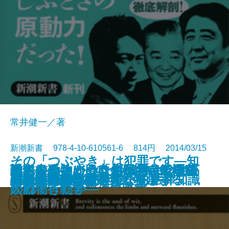
常井健一／著
新潮新書 978-4-10-610561-6 814円 2014/03/15
その「つぶやき」は犯罪です―知
働かないオジサンの給料はなぜ高
「ストーカー」は何を考えている
誰も書かなかった自民党―総理の
戦犯の孫―「日本人」はいかに裁
ヒト、動物に会う―コバヤシ教授
日本人のための「集団的自衛権」
新書
電子書籍あり
経団連―落日の財界総本山―
「超常現象」を本気で科学する
らないとマズいネットの法律知識
風通しのいい生き方
だから日本はズレている
頭の悪い日本語
東大教授
4割は打てる！
とまらない
資格を取ると貧乏になります
日本版NSCとは何か
仏像鑑賞入門
正義の偽装
心を操る文章術
いのか―人事評価の真実―
か
登竜門「青年局」の研究―
かれてきたか―
の動物行動学―
入門
―