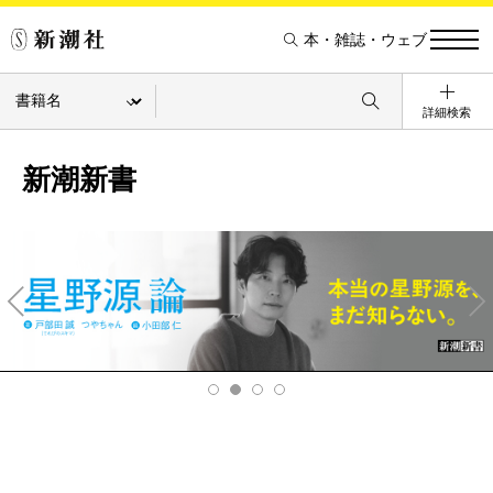
本・雑誌・ウェブ
詳細検索
新潮新書
Pre
Ne
v
xt