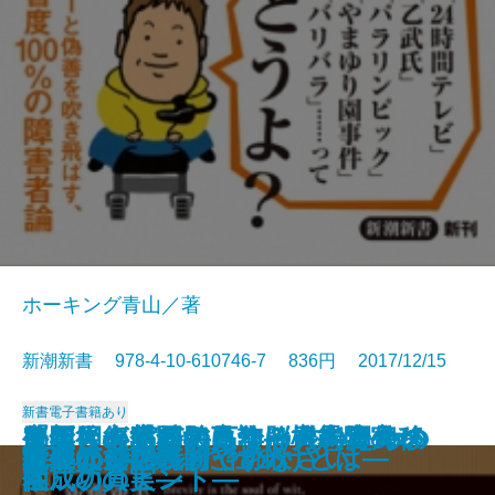
ホーキング青山／著
新潮新書 978-4-10-610746-7 836円 2017/12/15
新書
電子書籍あり
脳は回復する―高次脳機能障害か
外国人が熱狂するクールな田舎の
「ポスト宮崎駿」論―日本アニメ
血圧と心臓が気になる人のための
「新しき村」の百年―〈愚者の
定年後の楽園の見つけ方―海外移
新聞社崩壊
団塊絶壁
笑劇の人生
医者の逆説
日本を蝕む「極論」の正体
日本人と象徴天皇
考える障害者
遺言。
たべたいの
軍事のリアル
料理は女の義務ですか
人生の持ち時間
能―650年続いた仕掛けとは―
投資なんか、おやめなさい
らの脱出―
作り方
の天才たち―
本
園〉の真実―
住成功のヒント―