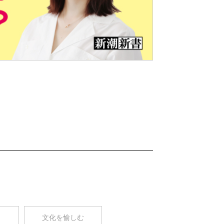
Nex
t
コ
文化を愉しむ