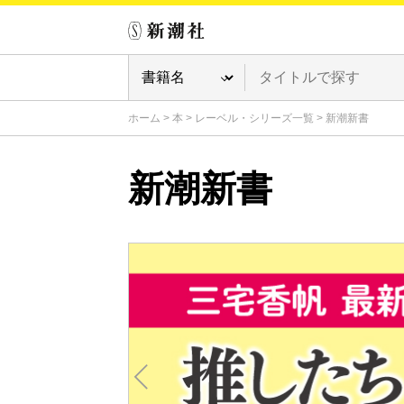
ホーム
>
本
>
レーベル・シリーズ一覧
>
新潮新書
新潮新書