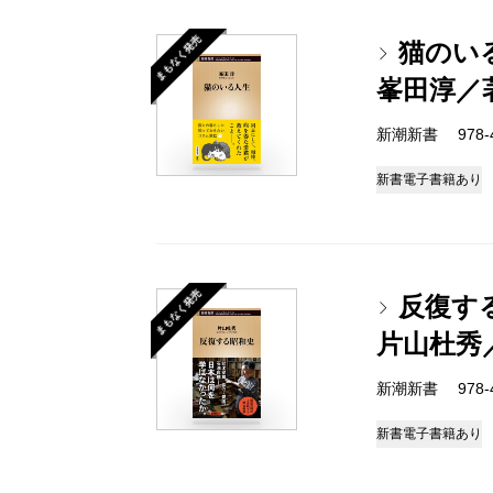
まもなく発売
猫のい
峯田淳／
新潮新書 978-4-
新書
電子書籍あり
まもなく発売
反復す
片山杜秀
新潮新書 978-4-
新書
電子書籍あり