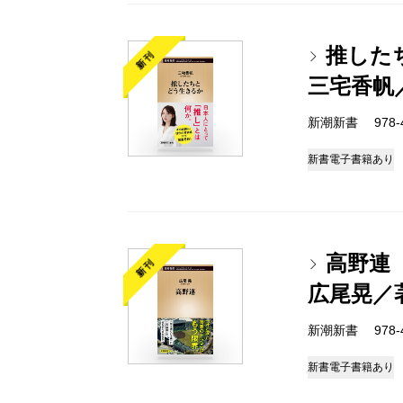
推した
新刊
三宅香帆
新潮新書 978-4-
新書
電子書籍あり
高野連
新刊
広尾晃／
新潮新書 978-4-
新書
電子書籍あり