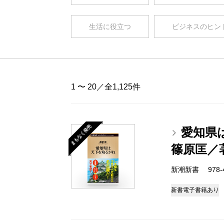
生活に役立つ
ビジネスのヒン
1 〜 20／全1,125件
まもなく発売
愛知県
篠原匡／
新潮新書 978-4-
新書
電子書籍あり