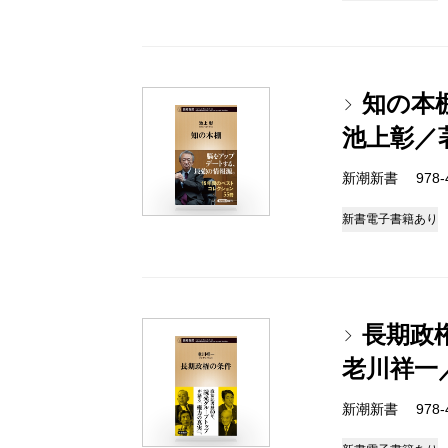
知の本
池上彰／
新潮新書 978-4-
新書
電子書籍あり
長期政
老川祥一
新潮新書 978-4-