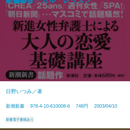
アメリカの論理
不倫のリーガル・レッスン
ぐれる！
新書百冊
者」の幕末維新―
日野いつみ／著
新潮新書 978-4-10-610008-6 748円 2003/04/10
新書
電子書籍あり