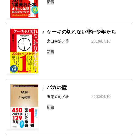
新書
ケーキの切れない非行少年たち
宮口幸治／著
2019/07/13
新書
バカの壁
養老孟司／著
2003/04/10
新書