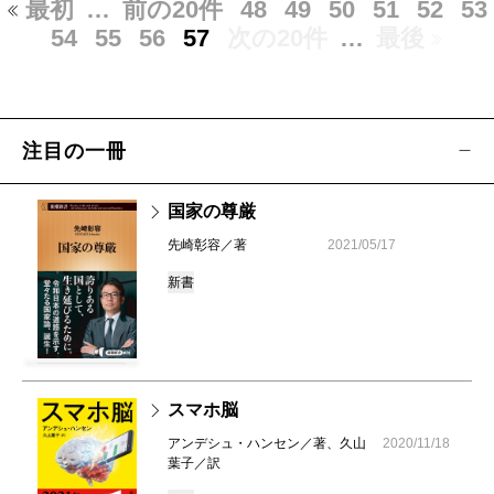
最初
…
前の20件
48
49
50
51
52
53
54
55
56
57
次の20件
…
最後
注目の一冊
国家の尊厳
先崎彰容／著
2021/05/17
新書
スマホ脳
アンデシュ・ハンセン／著、久山
2020/11/18
葉子／訳