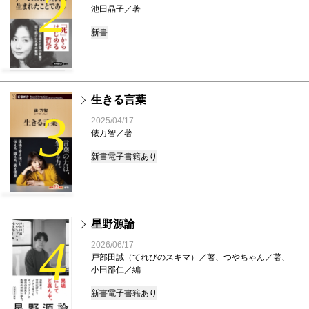
2
池田晶子／著
新書
生きる言葉
3
2025/04/17
俵万智／著
新書
電子書籍あり
星野源論
4
2026/06/17
戸部田誠（てれびのスキマ）／著、つやちゃん／著、
小田部仁／編
新書
電子書籍あり