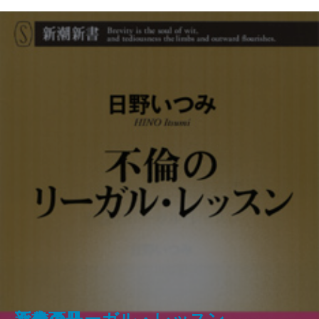
武士の家計簿―「加賀藩御算用