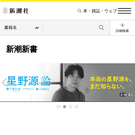
本・雑誌・ウェブ
詳細検索
新潮新書
Pre
Ne
v
xt