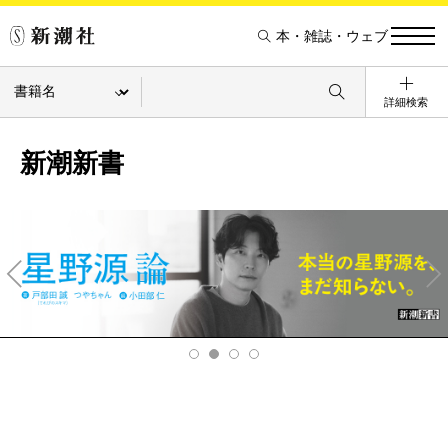
本・雑誌・ウェブ
詳細検索
新潮新書
Pre
Ne
v
xt