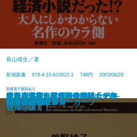
長山靖生／著
新潮新書 978-4-10-610022-2 748円 2003/06/20
新書
電子書籍あり
政党崩壊―永田町の失われた十年
知らざあ言って聞かせやしょう―
昭和史発掘 幻の特務機関「ヤ
空白の北朝鮮現代史―白頭山を売
生活習慣病に克つ新常識 まずは
安楽死のできる国
元気が出る患者学
天皇家の財布
山本周五郎のことば
死亡記事を読む
謎解き 少年少女世界の名作
アラブの格言
アメリカ病
時価会計不況
日中ビジネス摩擦
真っ向勝負のスローカーブ
明治天皇を語る
漂流記の魅力
バカの壁
死ぬための教養
―
心に響く歌舞伎の名せりふ―
マ」
った金日成―
朝食を抜く！