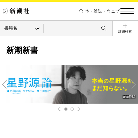
本・雑誌・ウェブ
詳細検索
新潮新書
Pre
Ne
v
xt