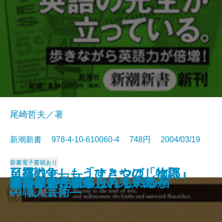
尾崎哲夫／著
新潮新書 978-4-10-610060-4 748円 2004/03/19
新書
電子書籍あり
日露戦争―もうひとつの「物語」
至福のすし―「すきやばし次郎」
聖徳太子はいなかった
仏教と資本主義
眠れぬ夜のラジオ深夜便
川柳うきよ鏡
釈迦に説法
死の壁
授業の復権
40歳からの仕事術
黒いスイス
英語の看板がスラスラ読める
二十年後―くらしの未来図―
プーチン
関西赤貧古本道
ふたりで泊まるほんものの宿
家庭という病巣
エルメス
日本はどう報じられているか
立ち上がれ日本人
―
の職人芸術―