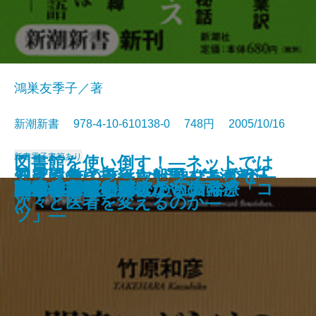
鴻巣友季子／著
新潮新書 978-4-10-610138-0 748円 2005/10/16
新書
電子書籍あり
図書館を使い倒す！―ネットでは
ろくろ首の首はなぜ伸びるのか―
日露戦争に投資した男―ユダヤ人
知床に生きる―大船頭・大瀬初三
ドクター・ショッピング―なぜ
自爆テロリストの正体
東大法学部
「小皇帝」世代の中国
国家の品格
満州と自民党
人は見た目が9割
明治大正 翻訳ワンダーランド
間違いだらけのアトピー治療
できない資料探しの「技」と「コ
阿片の中国史
コクと旨味の秘密
話せぬ若手と聞けない上司
戦後教育で失われたもの
1985年
自動車が危ない
虎屋 和菓子と歩んだ五百年
遊ぶ生物学への招待―
銀行家の日記―
郎とオホーツクの海―
次々と医者を変えるのか―
ツ」―