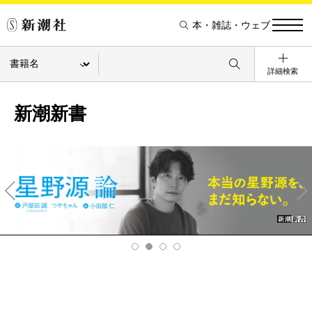
本・雑誌・ウェブ
詳細検索
新潮新書
Pre
Ne
v
xt