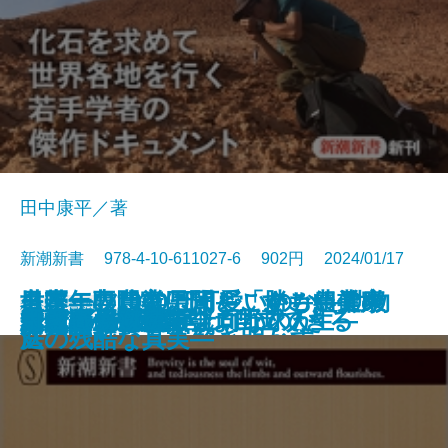
田中康平／著
新潮新書 978-4-10-611027-6 902円 2024/01/17
モフモフはなぜ可愛いのか―動物
日本一の農業県はどこか―農業の
世帯年収1000万円―「勝ち組」家
名医・専門家に聞く すごい健康
新書
電子書籍あり
なぜこんな人が上司なのか
大人の居酒屋旅
本音
起死回生―逆転プロ野球人生―
1日10分の哲学
メンタル脳
テレビ局再編
最強の恐竜
完全版 創価学会
歴史は予言する
令和の山口組
親ガチャの哲学
ニッポンの闇
貧乏ピッツァ
大常識
引きこもりの7割は自立できる
行動学でヒトを解き明かす―
通信簿―
庭の残酷な真実―
法