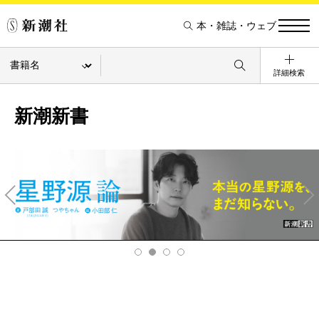
本・雑誌・ウェブ
詳細検索
新潮新書
Pre
Ne
v
xt