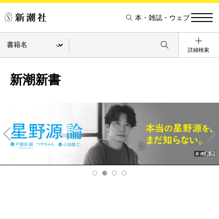
本・雑誌・ウェブ
詳細検索
新潮新書
Pre
Ne
v
xt