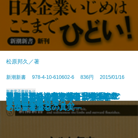
松原邦久／著
新潮新書 978-4-10-610602-6 836円 2015/01/16
新書
電子書籍あり
北朝鮮・絶対秘密文書―体制を脅
チャイナハラスメント―中国にむ
迷いは悟りの第一歩―日本人のた
マーケティングの嘘―団塊シニア
将軍と側近―室鳩巣の手紙を読む
賢者の戦略―生き残るためのイン
天皇陛下の本心―25万字の「おこ
戦国武将の明暗
勝負論
寂しさの力
日本人が知らない漁業の大問題
「高倉健」という生き方
墓と葬式の見積りをとってみた
無頼のススメ
沖縄の不都合な真実
医師の一分
がんばると迷惑な人
ぼくは眠れない
居酒屋を極める
歌謡曲が聴こえる
かす「悪党」たち―
しられる日本企業―
めの宗教論―
と子育てママの真実―
―
テリジェンス―
とば」を読む―