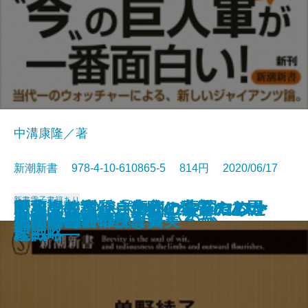
中溝康隆／著
新潮新書 978-4-10-610865-5 814円 2020/06/17
新書
電子書籍あり
インサイドレポート 中国コロナ
日本人はなぜ自虐的になったのか
トヨタに学ぶ カイゼンのヒント
断薬記―私がうつ病の薬をやめた
歴史の教訓―「失敗の本質」と国
昭和史の本質―良心と偽善のあい
自衛隊は市街戦を戦えるか
恥ずかしい人たち
国家の怠慢
番号は謎
スマホ料金はなぜ高いのか
ヤバい選挙
令和の巨人軍
人間の義務
美術展の不都合な真実
バカの国
私の考え
人間の品性
「関ヶ原」の決算書
習近平vs.中国人
の真相
―占領とWGIP―
71
理由―
家戦略―
だ―