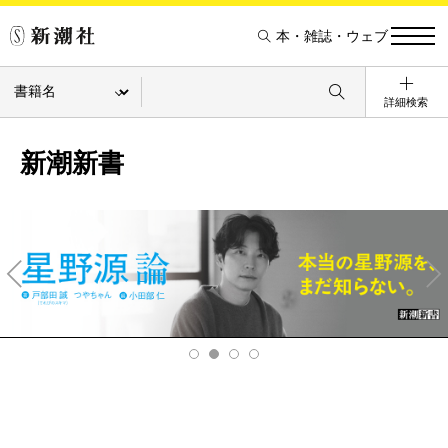
本・雑誌・ウェブ
詳細検索
新潮新書
Pre
Ne
v
xt