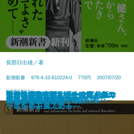
長部日出雄／著
新潮新書 978-4-10-610224-0 770円 2007/07/20
新書
電子書籍あり
脱DNA宣言―新しい生命観へ向け
大帝没後―大正という時代を考え
邦画の昭和史―スターで選ぶDVD
売れないのは誰のせい？―最新マ
コテコテ論序説―「なんば」はニ
聖路加病院訪問看護科―11人のナ
ニッポン最古巡礼
本格保守宣言
日本カジノ戦略
いつまでもデブと思うなよ
男はつらいらしい
ロック・フェスティバル
母の介護―102歳で看取るまで―
医療の限界
いじめの構造
とてつもない日本
日本人の足を速くする
人間を磨く
人生の鍛錬―小林秀雄の言葉―
できる会社の社是・社訓
て―
る―
100本―
ーケティング入門―
ッポンの右脳である―
ースたち―