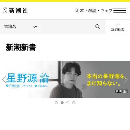
本・雑誌・ウェブ
詳細検索
新潮新書
Pre
Ne
v
xt