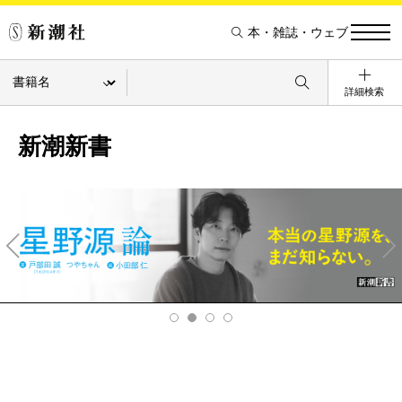
本・雑誌・ウェブ
詳細検索
新潮新書
Pre
Ne
v
xt