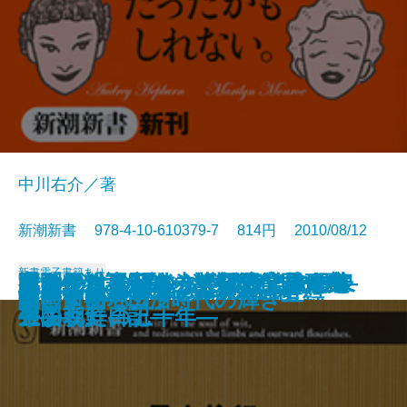
中川右介／著
新潮新書 978-4-10-610379-7 814円 2010/08/12
新書
電子書籍あり
イスラエル―ユダヤパワーの源泉
イランはこれからどうなるのか―
大女優物語―オードリー、マリリ
難治がんと闘う―大阪府立成人病
もののけの正体―怪談はこうして
通販―「不況知らず」の業界研究
死刑絶対肯定論―無期懲役囚の主
降ろされた日の丸―国民学校一年
ポスト・モバイル―ITとヒトの未
ロックと共に年をとる
国家の命運
核がなくならない7つの理由
企業買収の裏側―M＆A入門―
文士の私生活―昭和文壇交友録―
異形の日本人
テレビの大罪
読む人間ドック
即答するバカ
気にするな
開国前夜―田沼時代の輝き―
―
「イスラム大国」の真実―
ン、リズ―
センターの五十年―
生まれた―
―
張―
生の朝鮮日記―
来図―