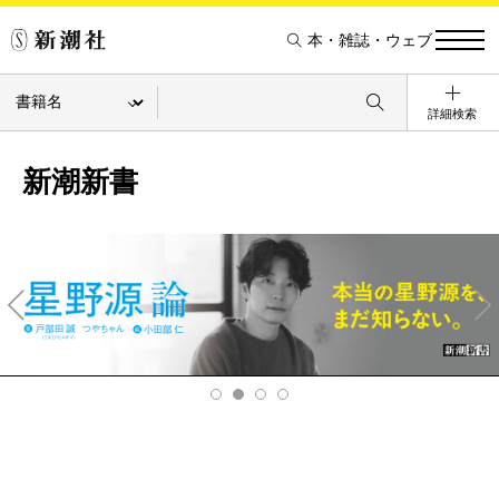
本・雑誌・ウェブ
詳細検索
新潮新書
Pre
Ne
v
xt