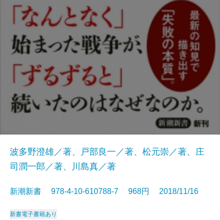
波多野澄雄／著、戸部良一／著、松元崇／著、庄
司潤一郎／著、川島真／著
新潮新書 978-4-10-610788-7 968円 2018/11/16
新書
電子書籍あり