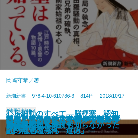
岡崎守恭／著
新潮新書 978-4-10-610786-3 814円 2018/10/17
新書
電子書籍あり
心房細動のすべて―脳梗塞、認知
「あの世」と「この世」のあいだ
眠れぬ夜のために―1967-2018
イスラエルがすごい―マネーを呼
受験と進学の新常識―いま変わり
払ってはいけない―資産を減らす
誰が「道徳」を殺すのか―徹底検
日本人とドイツ人―比べてみたら
人生に信念はいらない―考える禅
国家と教養
症、心不全を招かないための12章
決定版 日中戦争
指導者の条件
米韓同盟消滅
墓が語る江戸の真実
100歳の秘訣
AI時代の新・地政学
原爆 私たちは何も知らなかった
黙ってられるか
神社崩壊
甲子園という病
―たましいのふるさとを探して―
五百余の言葉―
ぶイノベーション大国―
つつある12の現実―
50の悪習慣―
証「特別の教科 道徳」―
どっちもどっち―
入門―
―