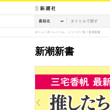
ホーム
>
本
>
レーベル・シリーズ一覧
>
新潮新書
新潮新書