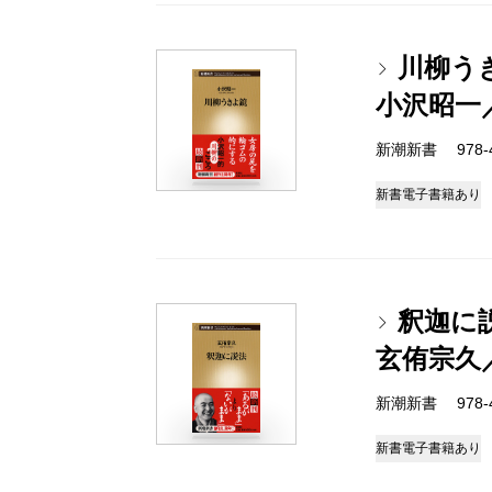
川柳う
小沢昭一
新潮新書 978-4-
新書
電子書籍あり
釈迦に
玄侑宗久
新潮新書 978-4-
新書
電子書籍あり