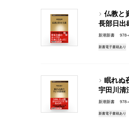
仏教と
長部日出
新潮新書 978-4-
新書
電子書籍あり
眠れぬ
宇田川清
新潮新書 978-4-
新書
電子書籍あり