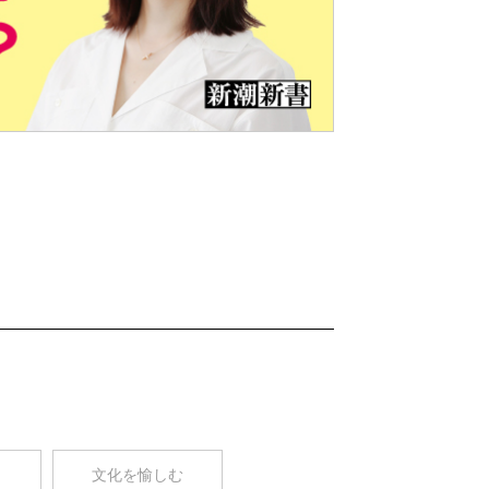
Nex
t
コ
文化を愉しむ