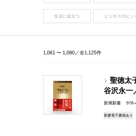
生活に役立つ
ビジネスのヒン
1,061 〜 1,080／全1,125件
聖徳太
谷沢永一
新潮新書 978-4-
新書
電子書籍あり