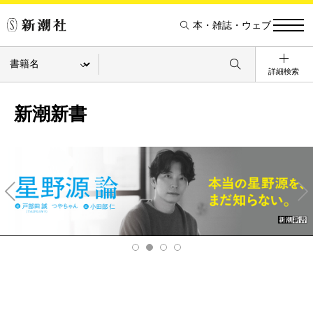
本・雑誌・ウェブ
詳細検索
新潮新書
Pre
Ne
v
xt