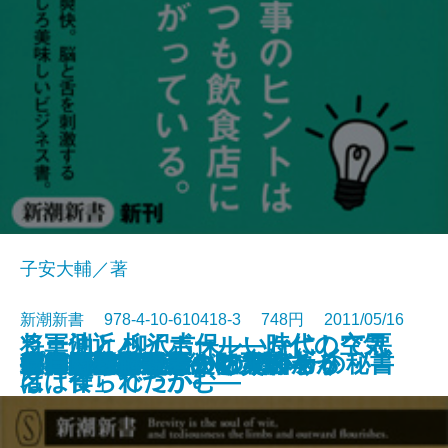
子安大輔／著
新潮新書 978-4-10-610418-3 748円 2011/05/16
ラー油とハイボール―時代の空気
将軍側近 柳沢吉保―いかにして悪
公安は誰をマークしているか
新・堕落論―我欲と天罰―
「おひとりさま」の家づくり
ディズニーランドの秘密
都市住民のための防災読本
生物学的文明論
オバマも救えないアメリカ
まいにち富士山
復興の精神
喜婚男と避婚男
マイ仏教
日本人の叡智
世界の宗教がざっくりわかる
がんの練習帳
政権交代の悪夢
日本語教室
サービスの達人たち 日本一の秘書
プロ野球解説者の嘘
新書
電子書籍あり
は「食」でつかむ―
名は作られたか―