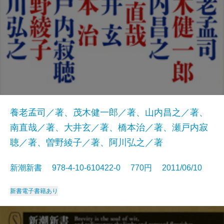
養老孟司／著、茂木健一郎／著、山内昌之／著、
南直哉／著、大井玄／著、橋本治／著、瀬戸内寂
聴／著、曽野綾子／著、阿川弘之／著
新潮新書 978-4-10-610422-0 770円 2011/06/10
新書
電子書籍あり