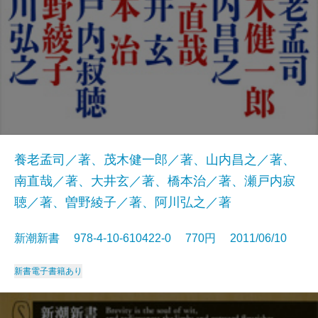
養老孟司／著、茂木健一郎／著、山内昌之／著、
南直哉／著、大井玄／著、橋本治／著、瀬戸内寂
聴／著、曽野綾子／著、阿川弘之／著
新潮新書 978-4-10-610422-0 770円 2011/06/10
新書
電子書籍あり