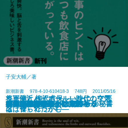
子安大輔／著
新潮新書 978-4-10-610418-3 748円 2011/05/16
ラー油とハイボール―時代の空気
将軍側近 柳沢吉保―いかにして悪
公安は誰をマークしているか
新・堕落論―我欲と天罰―
「おひとりさま」の家づくり
ディズニーランドの秘密
都市住民のための防災読本
生物学的文明論
オバマも救えないアメリカ
まいにち富士山
復興の精神
喜婚男と避婚男
マイ仏教
日本人の叡智
世界の宗教がざっくりわかる
がんの練習帳
政権交代の悪夢
日本語教室
サービスの達人たち 日本一の秘書
プロ野球解説者の嘘
新書
電子書籍あり
は「食」でつかむ―
名は作られたか―