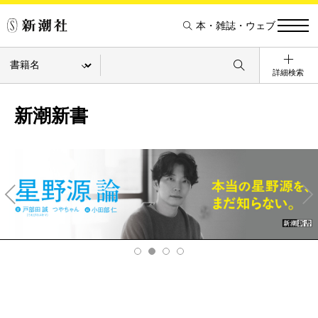
本・雑誌・ウェブ
詳細検索
新潮新書
Pre
Ne
v
xt