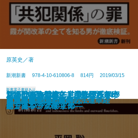
原英史／著
新潮新書 978-4-10-610806-8 814円 2019/03/15
新書
電子書籍あり
深層日本論―ヤマト少数民族とい
1本5000円のレンコンがバカ売れ
新冷戦時代の超克―「持たざる
ちょいバカ戦略―意識低い系マー
リベラルを潰せ―世界を覆う保守
さよなら自己責任―生きづらさの
皇室はなぜ世界で尊敬されるのか
生死の覚悟
パスタぎらい
誰の味方でもありません
総理の女
「場当たり的」が会社を潰す
天皇の憂鬱
岩盤規制―誰が成長を阻むのか―
南無阿弥陀仏と南無妙法蓮華経
「承認欲求」の呪縛
ドラマへの遺言
日本共産党の正体
昆虫は美味い！
もっと言ってはいけない
う視座―
する理由
国」日本の流儀―
ケティングのすすめ―
ネットワークの正体―
処方箋―