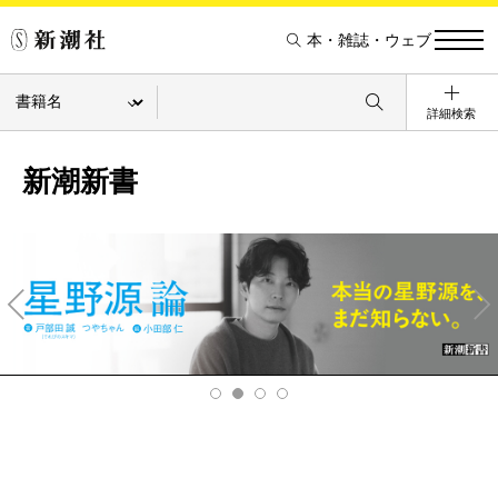
本・雑誌・ウェブ
詳細検索
新潮新書
Pre
Ne
v
xt