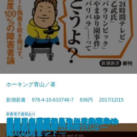
ホーキング青山／著
新潮新書 978-4-10-610746-7 836円 2017/12/15
新書
電子書籍あり
脳は回復する―高次脳機能障害か
外国人が熱狂するクールな田舎の
「ポスト宮崎駿」論―日本アニメ
血圧と心臓が気になる人のための
「新しき村」の百年―〈愚者の
定年後の楽園の見つけ方―海外移
新聞社崩壊
団塊絶壁
笑劇の人生
医者の逆説
日本を蝕む「極論」の正体
日本人と象徴天皇
考える障害者
遺言。
たべたいの
軍事のリアル
料理は女の義務ですか
人生の持ち時間
能―650年続いた仕掛けとは―
投資なんか、おやめなさい
らの脱出―
作り方
の天才たち―
本
園〉の真実―
住成功のヒント―