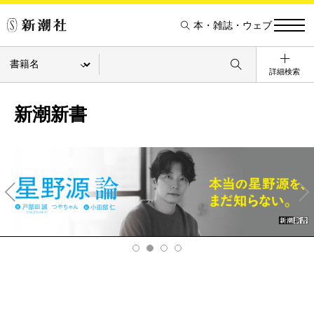
本・雑誌・ウェブ
詳細検索
新潮新書
Pre
Ne
v
xt