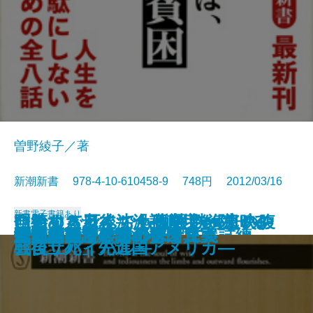
曽野綾子／著
新潮新書 978-4-10-610458-9 748円 2012/03/16
新書
電子書籍あり
自衛する老後―介護崩壊を防げる
仁義なき日本沈没―東宝vs.東映の
明治めちゃくちゃ物語 勝海舟の腹
ひとりで死んでも孤独じゃない―
ハーバード白熱日本史教室
黄金の日本史
傷ついた日本人へ
背負い続ける力
恐山―死者のいる場所―
陰謀史観
雑巾がけ―小沢一郎という試練―
報道の脳死
人間の基本
恐怖の環境テロリスト
震災復興 欺瞞の構図
死ぬことを学ぶ
「反原発」の不都合な真実
反・幸福論
世代論のワナ
「常識」としての保守主義
か―
戦後サバイバル―
芸
「自立死」先進国アメリカ―