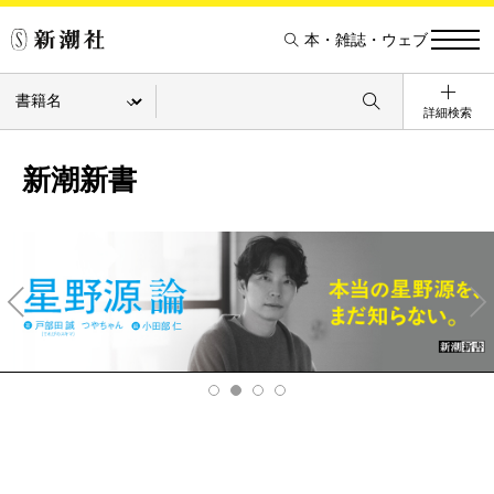
本・雑誌・ウェブ
詳細検索
新潮新書
Pre
Ne
v
xt