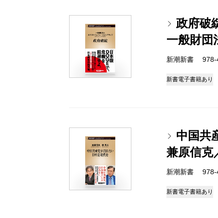
政府破
一般財団
新潮新書 978-4-
新書
電子書籍あり
中国共
兼原信克
新潮新書 978-4-
新書
電子書籍あり