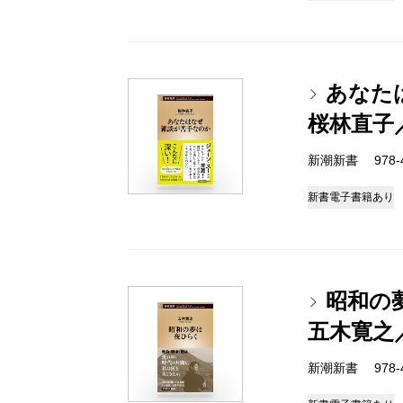
あなた
桜林直子
新潮新書 978-4-
新書
電子書籍あり
昭和の
五木寛之
新潮新書 978-4-