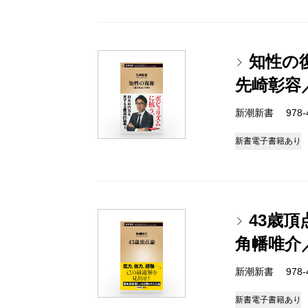
知性の
先崎彰容
新潮新書 978-4-
新書
電子書籍あり
43歳頂
角幡唯介
新潮新書 978-4-
新書
電子書籍あり