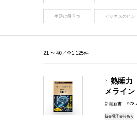
生活に役立つ
ビジネスのヒン
21 〜 40／全1,125件
熟睡力
メライン
新潮新書 978-4-
新書
電子書籍あり