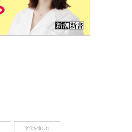
Nex
t
コ
文化を愉しむ