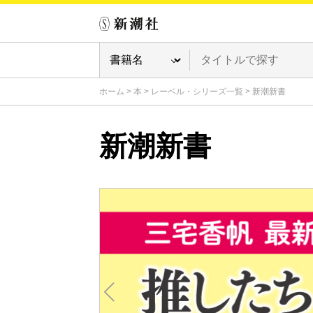
ホーム
>
本
>
レーベル・シリーズ一覧
>
新潮新書
新潮新書