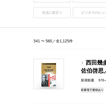
生活に役立つ
ビジネスのヒン
541 〜 560／全1,125件
西田幾
佐伯啓思
新潮新書 978-4-
新書
電子書籍あり