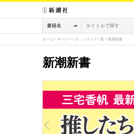
ホーム
>
本
>
レーベル・シリーズ一覧
>
新潮新書
新潮新書