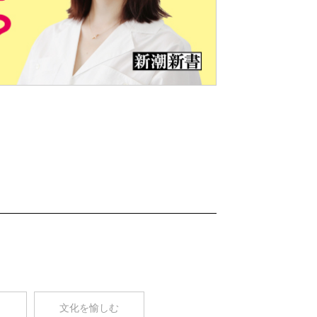
Nex
t
コ
文化を愉しむ