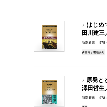
はじめ
田川建三
新潮新書 978-4-
新書
電子書籍あり
原発とど
澤田哲生
新潮新書 978-4-