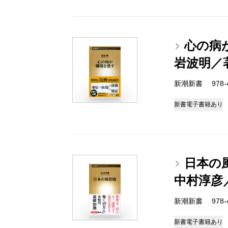
心の病
岩波明／
新潮新書 978-4-
新書
電子書籍あり
日本の
中村淳彦
新潮新書 978-4-
新書
電子書籍あり