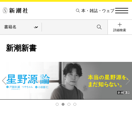
本・雑誌・ウェブ
詳細検索
新潮新書
Pre
Ne
v
xt