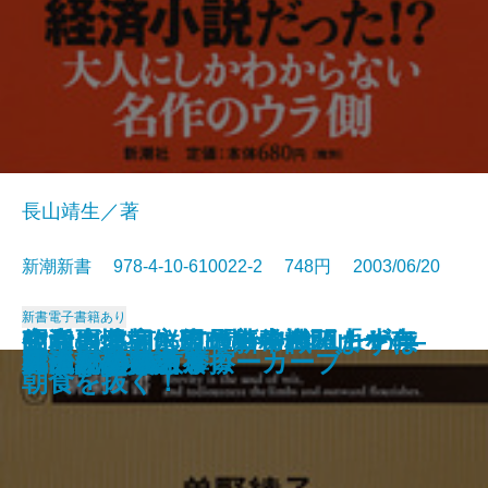
長山靖生／著
新潮新書 978-4-10-610022-2 748円 2003/06/20
新書
電子書籍あり
政党崩壊―永田町の失われた十年
知らざあ言って聞かせやしょう―
昭和史発掘 幻の特務機関「ヤ
空白の北朝鮮現代史―白頭山を売
生活習慣病に克つ新常識 まずは
安楽死のできる国
元気が出る患者学
天皇家の財布
山本周五郎のことば
死亡記事を読む
謎解き 少年少女世界の名作
アラブの格言
アメリカ病
時価会計不況
日中ビジネス摩擦
真っ向勝負のスローカーブ
明治天皇を語る
漂流記の魅力
バカの壁
死ぬための教養
―
心に響く歌舞伎の名せりふ―
マ」
った金日成―
朝食を抜く！