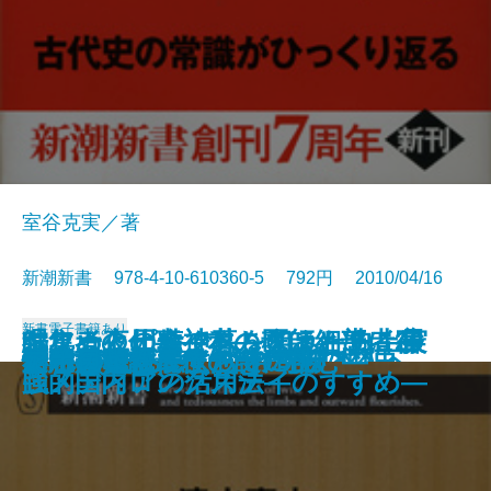
室谷克実／著
新潮新書 978-4-10-610360-5 792円 2010/04/16
新書
電子書籍あり
編集者の仕事―本の魂は細部に宿
眠れぬ夜の精神科―医師と患者20
ヤフートピックスを狙え―史上最
ちょっと田舎で暮してみたら―実
性愛英語の基礎知識
エコ亡国論
秘密諜報員ベートーヴェン
仕事で成長したい5％の日本人へ
歴史を動かしたプレゼン
女は男の指を見る
中国共産党を作った13人
日韓がタブーにする半島の歴史
これが「教養」だ
ツキの波
衆愚の時代
小布施 まちづくりの奇跡
信念を貫く
お坊さんが隠すお寺の話
ん―日本語最後の謎に挑む―
アホの壁
る―
の対話―
強メディアの活用法―
践的国内ロングステイのすすめ―