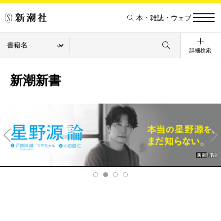
本・雑誌・ウェブ
詳細検索
新潮新書
Pre
Ne
v
xt