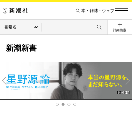
本・雑誌・ウェブ
詳細検索
新潮新書
Pre
Ne
v
xt