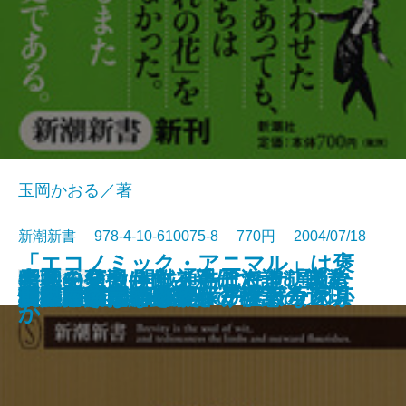
玉岡かおる／著
新潮新書 978-4-10-610075-8 770円 2004/07/18
「エコノミック・アニマル」は褒
考える短歌―作る手ほどき、読む
天職の見つけ方―親子で読む職業
牛丼を変えたコメ―北海道「きら
昭和史発掘 開戦通告はなぜ遅れた
新書
電子書籍あり
知財戦争
め言葉だった―誤解と誤訳の近現
人事異動
さらば歯周病
宮崎アニメの暗号
「ほんもの」のアンティーク家具
タカラジェンヌの太平洋戦争
団塊老人
怪獣の名はなぜガギグゲゴなのか
中東 迷走の百年史
誤読された万葉集
男の引き際
「挫折しない整理」の極意
朝鮮総連
妻に捧げた1778話
世界中の言語を楽しく学ぶ
技術―
読本―
ら397」の挑戦―
か
代史―