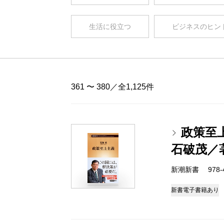
生活に役立つ
ビジネスのヒン
361 〜 380／全1,125件
政策至
石破茂／
新潮新書 978-4-
新書
電子書籍あり