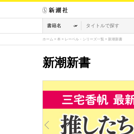
ホーム
>
本
>
レーベル・シリーズ一覧
>
新潮新書
新潮新書