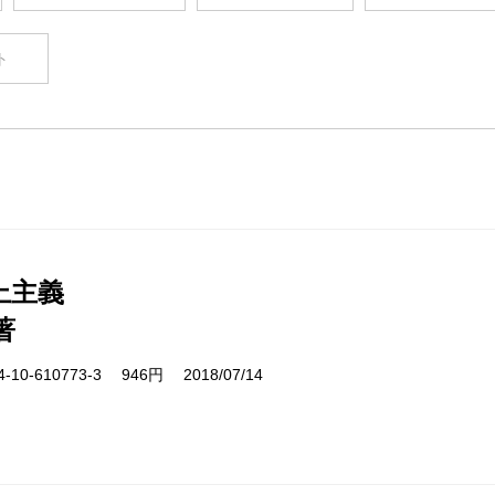
ト
上主義
著
10-610773-3 946円 2018/07/14