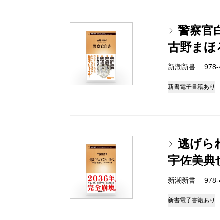
警察官
古野まほ
新潮新書 978-4-
新書
電子書籍あり
逃げら
宇佐美典
新潮新書 978-4-
新書
電子書籍あり