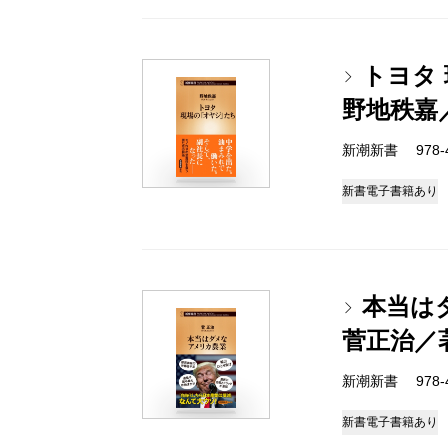
トヨタ
野地秩嘉
新潮新書 978-4-
新書
電子書籍あり
本当は
菅正治／
新潮新書 978-4-
新書
電子書籍あり