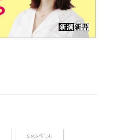
Nex
t
コ
文化を愉しむ