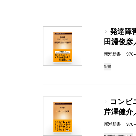
発達障
田淵俊彦
新潮新書 978-4-
新書
コンビ
芹澤健介
新潮新書 978-4-