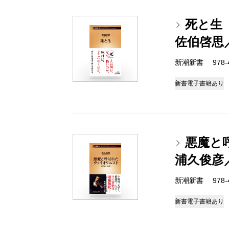
死と生
佐伯啓思
新潮新書 978-4-
新書
電子書籍あり
悪魔と
浦久俊彦
新潮新書 978-4-
新書
電子書籍あり