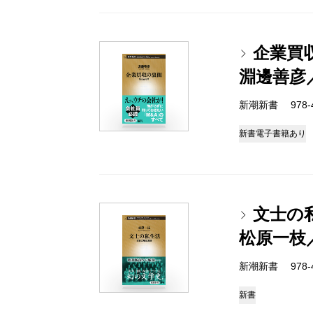
企業買
淵邊善彦
新潮新書 978-4-
新書
電子書籍あり
文士の
松原一枝
新潮新書 978-4-
新書