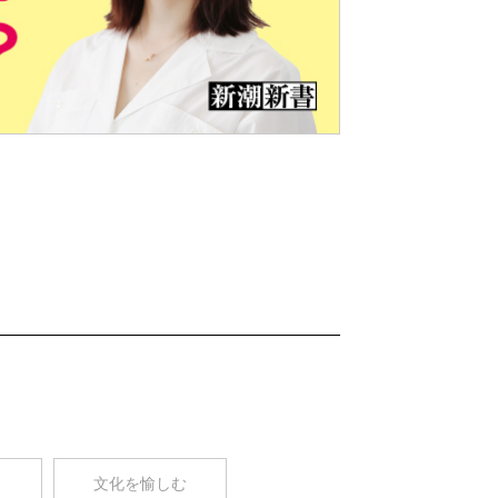
Nex
t
コ
文化を愉しむ