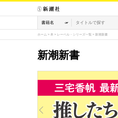
ホーム
>
本
>
レーベル・シリーズ一覧
>
新潮新書
新潮新書