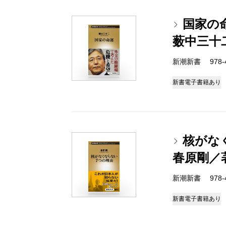
国家の
薮中三十
新潮新書 978-4-
新書
電子書籍あり
核がな
春原剛／
新潮新書 978-4-
新書
電子書籍あり