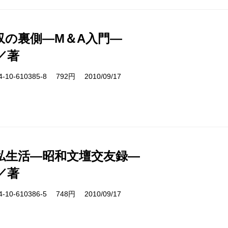
収の裏側―M＆A入門―
／著
10-610385-8 792円 2010/09/17
私生活―昭和文壇交友録―
／著
10-610386-5 748円 2010/09/17