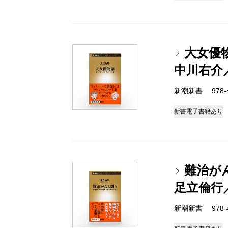
大女優
中川右介
新潮新書 978-4-
新書
電子書籍あり
難治が
足立倫行
新潮新書 978-4-