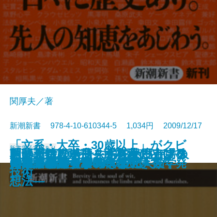
関厚夫／著
新潮新書 978-4-10-610344-5 1,034円 2009/12/17
「文系・大卒・30歳以上」がクビ
新書
電子書籍あり
おへそはなぜ一生消えないか―人
自分だけの一冊―北村薫のアンソ
あの素晴しい曲をもう一度―フォ
医薬品クライシス―78兆円市場の
朝鮮人特攻隊―「日本人」として
「メール好感度」を格段に上げる
日本の食欲、世界で第何位？
民主党代議士の作られ方
テレビ局の裏側
戦後落語史
一日一名言―歴史との対話365―
人間の器量
日本辺境論
グルメの嘘
60歳からの青春18きっぷ
になる―大失業時代を生き抜く発
日本語教のすすめ
ギャルとギャル男の文化人類学
同い年事典―1900～2008―
日本人が知らない幸福
体の謎を解く―
ロジー教室―
ークからJポップまで―
激震―
死んだ英霊たち―
技術
想法―