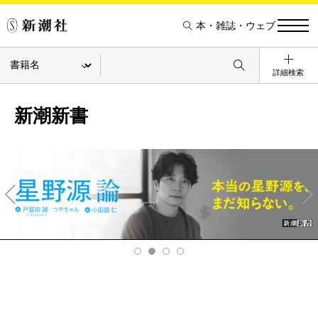
本・雑誌・ウェブ
詳細検索
新潮新書
Pre
Ne
v
xt