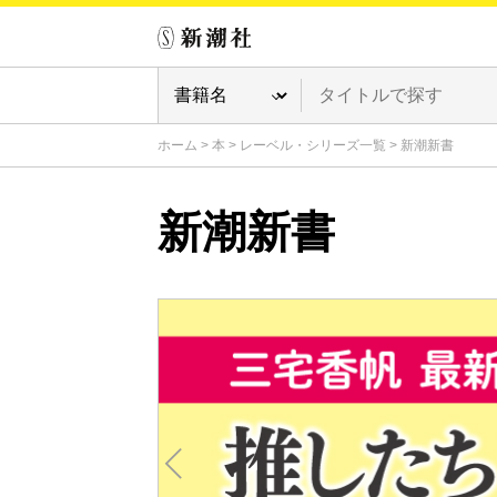
ホーム
>
本
>
レーベル・シリーズ一覧
>
新潮新書
新潮新書