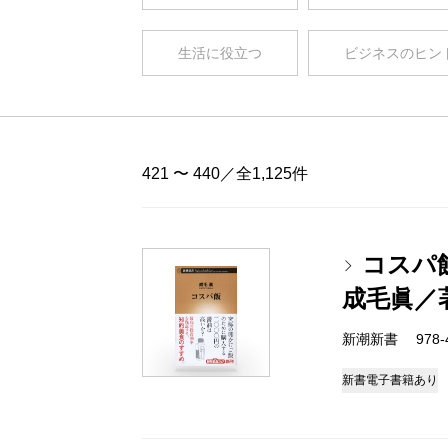
生活に役立つ
ビジネスのヒン
421 〜 440／全1,125件
コスパ
成毛眞／
新潮新書 978-4-
新書
電子書籍あり