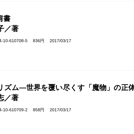
肩書
子／著
10-610708-5 836円 2017/03/17
リズム―世界を覆い尽くす「魔物」の正
志／著
10-610709-2 858円 2017/03/17