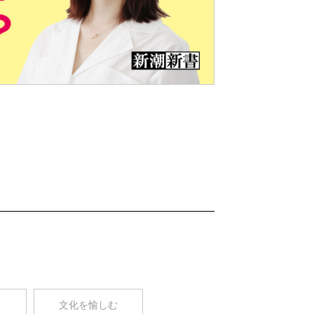
Nex
t
コ
文化を愉しむ