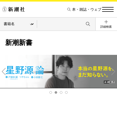
本・雑誌・ウェブ
詳細検索
新潮新書
Pre
Ne
v
xt