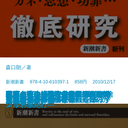
森口朗／著
新潮新書 978-4-10-610397-1 858円 2010/12/17
改築上手―「心地いい家」のヒン
葬式をしない寺―大阪・應典院の
幕末バトル・ロワイヤル 慶喜の捨
アフリカ―資本主義最後のフロン
冤罪の軌跡―弘前大学教授夫人殺
人間の往生―看取りの医師が考え
迷える者の禅修行―ドイツ人住職
復活の力―絶望を栄光にかえたア
ハゲとビキニとサンバの国―ブラ
新書
電子書籍あり
エコ論争の真贋
やめないよ
日教組
電通とリクルート
大本営参謀は戦後何と戦ったのか
マネジメント信仰が会社を滅ぼす
茶―利休と今をつなぐ―
知的余生の方法
政治とカネ―海部俊樹回顧録―
速記者たちの国会秘録
さらば脳ブーム
ト52―
挑戦―
て身
ティア―
害事件―
る―
が見た日本仏教―
スリート―
ジル邪推紀行―