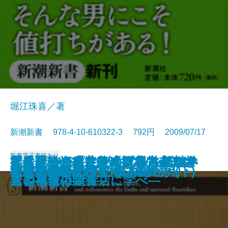
堀江珠喜／著
新潮新書 978-4-10-610322-3 792円 2009/07/17
新書
電子書籍あり
社長、その服装では説得力ゼロで
腹八分の資本主義―日本の未来は
徒然草inUSA―自滅するアメリカ
凡人起業―「カリスマ経営者」は
霊と金―スピリチュアル・ビジネ
「お通し」はなぜ必ず出るのか―
人は死ぬから生きられる―脳科学
霞が関埋蔵金
政策論争のデタラメ
メディアとテロリズム
血の政治―青嵐会という物語―
センスのいい脳
日本の治安
寝取られた男たち
民主の敵―政権交代に大義あり―
松下幸之助は生きている
女子大生がヤバイ！
教養としての歴史 日本の近代(下)
身内の犯行
イカの神経 ヒトの脳みそ
す
ここにある！―
堕落する日本―
見習うな！―
スの構造―
ビジネスは飲食店に学べ―
者と禅僧の問答―