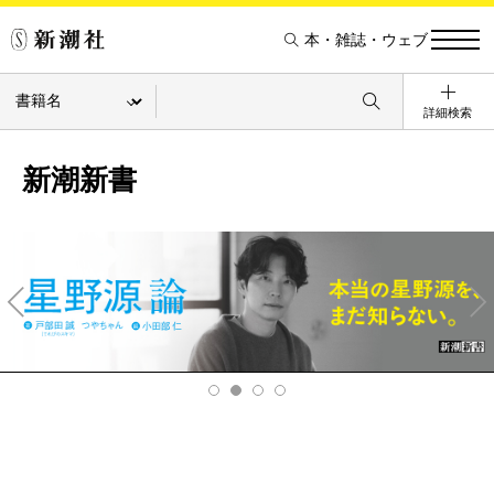
本・雑誌・ウェブ
詳細検索
新潮新書
Pre
Ne
v
xt