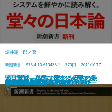
堀井憲一郎／著
新潮新書 978-4-10-610438-1 770円 2011/10/17
いけばな―知性で愛でる日本の美
人口激減―移民は日本に必要であ
新書
電子書籍あり
尼さんはつらいよ
問題発言
江戸歌舞伎役者の〈食乱〉日記
「お手本の国」のウソ
テレビ局削減論
原発賠償の行方
一流選手の親はどこが違うのか
社畜のススメ
ねじれの国、日本
法然親鸞一遍
国民ID制度が日本を救う
リーダーシップ―胆力と大局観―
暴力団
日本人の美風
文明の災禍
婚活したらすごかった
ウイスキーは日本の酒である
中国のジレンマ 日米のリスク
―
る―