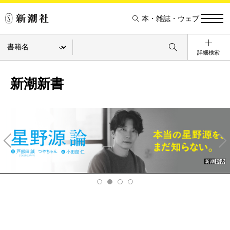
本・雑誌・ウェブ
詳細検索
新潮新書
Pre
Ne
v
xt