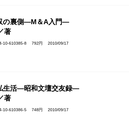
収の裏側―M＆A入門―
／著
10-610385-8 792円 2010/09/17
私生活―昭和文壇交友録―
／著
10-610386-5 748円 2010/09/17