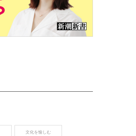
Nex
t
コ
文化を愉しむ