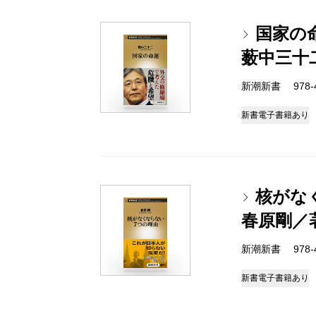
国家の
薮中三十
新潮新書 978-4-
新書
電子書籍あり
核がな
春原剛／
新潮新書 978-4-
新書
電子書籍あり