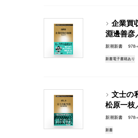
企業買
淵邊善彦
新潮新書 978-4-
新書
電子書籍あり
文士の
松原一枝
新潮新書 978-4-
新書