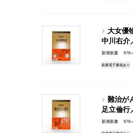
大女優
中川右介
新潮新書 978-4-
新書
電子書籍あり
難治が
足立倫行
新潮新書 978-4-