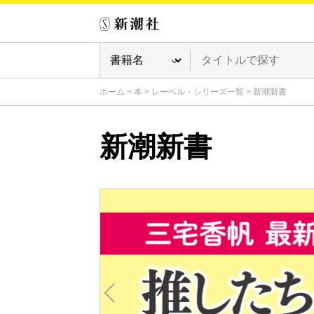
ホーム
>
本
>
レーベル・シリーズ一覧
>
新潮新書
新潮新書